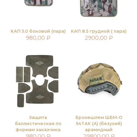
КАП 5.0 боковой (пара)
КАП 8.5 грудной ( пара)
980,00
₽
2900,00
₽
Защита
Бронешлем ШБМ-О
баллистическая по
54ТАК (A) (безухий)
формам заказчика
арамидный
980,00
₽
29800,00
₽