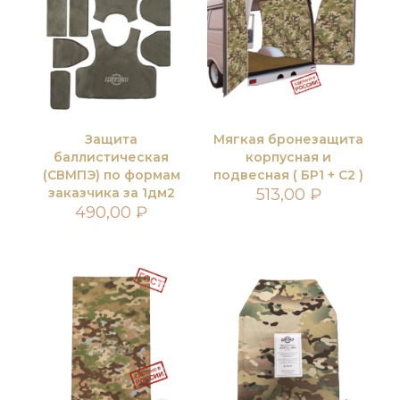
Защита
Мягкая бронезащита
баллистическая
корпусная и
(СВМПЭ) по формам
подвесная ( БР1 + С2 )
заказчика за 1дм2
513,00
₽
490,00
₽