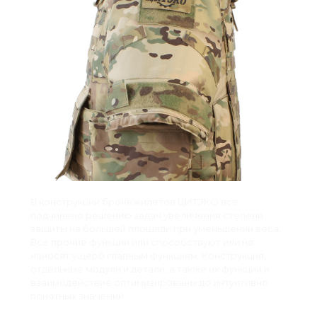
В конструкции бронежилетов ЦИТЭКО все
подчинено решению задач увеличения степени
защиты на большей площади при уменьшении веса.
Все прочие функции или способствуют или не
наносят ущерб главным функциям. Конструкция,
отдельные модули и детали, а также их функции и
взаимодействие оптимизированы до интуитивно
понятных значений.