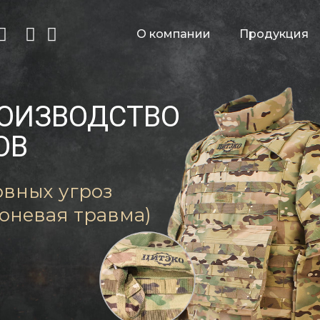
О компании
Продукция
РОИЗВОДСТВО
ОВ
овных угроз
роневая травма)