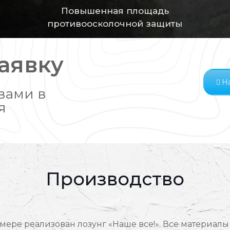
Повышенная площадь
противоосколочной защиты
заявку
На
вами в
я
Производство
 мере реализован лозунг «Наше все!». Все материа